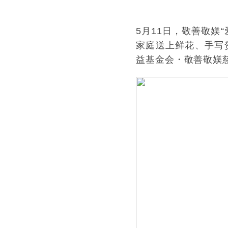
5月11日，敬善敬媄
家庭送上鲜花、手写
益基金会・敬善敬媄